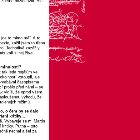
a zpětně pozlacovat. Ale
 jde to mimo mě“. A to
ezie, zažil jsem to třeba
. Jednotlivě zazářily
s valí silnej živej
 minulosti?
 tak leda regálům ve
okolností vstoupil, ale
prohrabával časopisama
í prošlo před námi – se
k vidíš, že oproti všem
zaslouženou výhodu, že
stolenejch režimů.
o, o čem by se dalo
ární kritiky…
ě. Vybavuje se mi Martin
kritiky. Putna – toto
tečně nechal a šel za