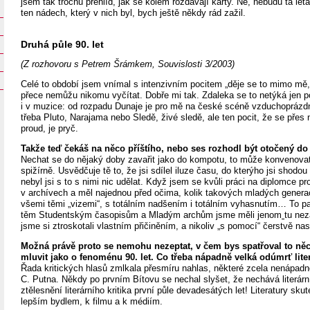
jsem tak trochu přehlíd, jak se kolem rozdávají karty. Ne, nebudu ta lét
ten nádech, který v nich byl, bych ještě někdy rád zažil.
Druhá půle 90. let
(Z rozhovoru s Petrem Šrámkem, Souvislosti 3/2003)
Celé to období jsem vnímal s intenzivním pocitem „děje se to mimo mě,
přece nemůžu nikomu vyčítat. Dobře mi tak. Zdaleka se to netýká jen po
i v muzice: od rozpadu Dunaje je pro mě na české scéně vzduchoprázdno
třeba Pluto, Narajama nebo Sledě, živé sledě, ale ten pocit, že se přes ná
proud, je pryč.
Takže teď čekáš na něco příštího, nebo ses rozhodl být otočený do
Nechat se do nějaký doby zavařit jako do kompotu, to může konvenovat
spižírně. Usvědčuje tě to, že jsi sdílel iluze času, do kterýho jsi shodou 
nebyl jsi s to s nimi nic udělat. Když jsem se kvůli práci na diplomce 
v archívech a měl najednou před očima, kolik takových mladých generac
všemi těmi „vizemi“, s totálním nadšením i totálním vyhasnutím… To pa
těm Studentským časopisům a Mladým archům jsme měli jenom
tu ne
jsme si ztroskotali vlastním přičiněním, a nikoliv „s pomocí“ čerstvě na
Možná právě proto se nemohu nezeptat, v čem bys spatřoval to něc
mluvit jako o fenoménu 90. let. Co třeba nápadně velká odúmrť liter
Řada kritických hlasů zmlkala přesmíru nahlas, některé zcela nenápadn
C. Putna. Někdy po prvním Bítovu se nechal slyšet, že nechává literární 
ztělesnění literárního kritika první půle devadesátých let! Literatury sku
lepším bydlem, k filmu a k médiím.