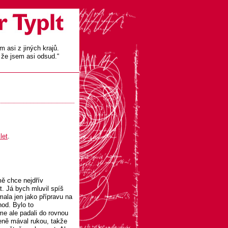
em asi z jiných krajů.
 že jsem asi odsud.“
let
.
ě chce nejdřív
t. Já bych mluvil spíš
ímala jen jako přípravu na
hod. Bylo to
me ale padali do rovnou
seně mával rukou, takže