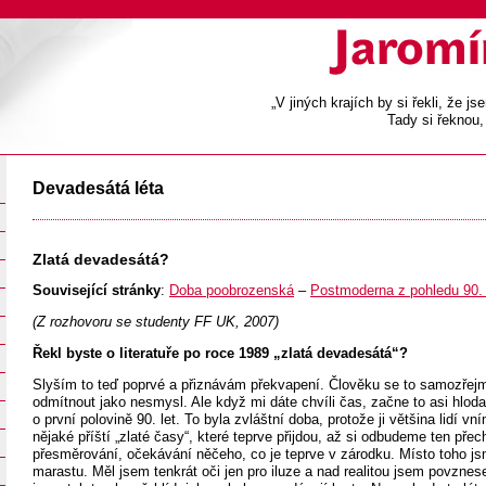
„V jiných krajích by si řekli, že js
Tady si řeknou,
Devadesátá léta
Zlatá devadesátá?
Související stránky
:
Doba poobrozenská
–
Postmoderna z pohledu 90. 
(Z rozhovoru se studenty FF UK, 2007)
Řekl byste o literatuře po roce 1989 „zlatá devadesátá“?
Slyším to teď poprvé a přiznávám překvapení. Člověku se to samozřejm
odmítnout jako nesmysl. Ale když mi dáte chvíli čas, začne to asi hloda
o první polovině 90. let. To byla zvláštní doba, protože ji většina lidí vn
nějaké příští „zlaté časy“, které teprve přijdou, až si odbudeme ten přec
přesměrování, očekávání něčeho, co je teprve v zárodku. Místo toho js
marastu. Měl jsem tenkrát oči jen pro iluze a nad realitou jsem povzne