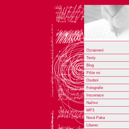
Oznámení
Texty
Blog
Pište mi
Osobní
Fotografie
Inscenace
Naživo
MP3
Nová Paka
Liberec