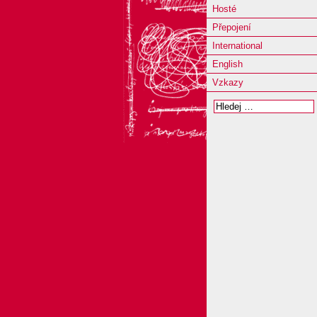
Hosté
Přepojení
International
English
Vzkazy