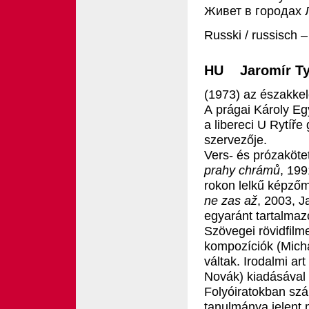
Живет в
город
ax
Russki / russisch 
HU Jaromír Ty
(1973) az északke
A prágai Károly Eg
a libereci U Rytíře
szervezője.
Vers- és prózakötet
prahy chrámů
, 19
rokon lelkű képzőm
ne zas až
, 2003, J
egyaránt tartalmaz
Szövegei rövidfilm
kompozíciók (Micha
váltak. Irodalmi a
Novák) kiadásával i
Folyóiratokban sz
tanulmánya jelent