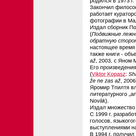
родился
в
1973
г
.
Закончил
филосо
работает
куратор
фотографии
в
M
а
Издал
сборник
По
(
Подвижные лежн
обратную сторо
настоящее время 
также книги - объе
až
, 2003,
с
Яном 
Его произведения
(
Viktor Kopasz
:
Sh
že ne zas až
, 2006
Яромир
T
пилтя в
литературного
„
ar
Novák).
Издал множество 
С 1999 г. разрабо
голосов, языкого
выступлениями на
В 1994 г. получи