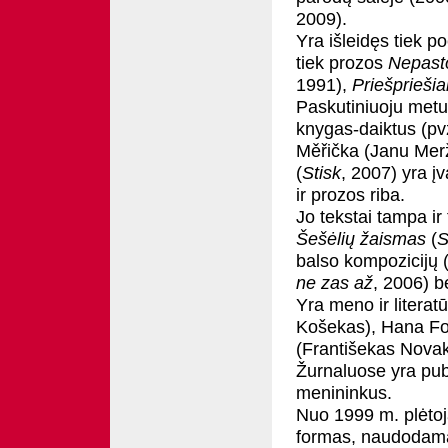
2009).
Yra išleidęs tiek p
tiek prozos
Nepast
1991),
Priešpriešia
Paskutiniuoju metu,
knygas-daiktus (pv
Měřička (Janu Merž
(
Stisk
, 2007) yra į
ir prozos riba.
Jo tekstai tampa ir
Šešėlių žaismas
(
S
balso kompozicijų 
ne zas až
, 2006) b
Yra meno ir litera
Košekas), Hana Fo
(Františekas Novak
Žurnaluose yra publ
menininkus.
Nuo 1999 m. plėtoj
formas, naudodamas