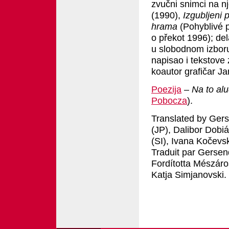
zvučni snimci na n
(1990),
Izgubljeni 
hrama
(Pohyblivé 
o překot 1996); del
u slobodnom izboru
napisao i tekstove
koautor grafičar J
Poezija
–
Na to alu
Pobocza
).
Translated by Ger
(JP), Dalibor Dobi
(SI), Ivana Kočevs
Traduit par Ger
Fordította Mészáro
Katja Simjanovski.