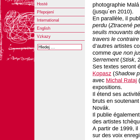
photographie Malá 
Hosté
(jusqu´en 2010).
Přepojení
En parallèle, il p
International
perdu
(
Ztracené pe
English
seuils mouvants d
Vzkazy
travers le contraire
d’autres artistes c
comme
que non j
Serrement
(
Stisk
, 
Ses textes seront 
Kopasz
(
Shadow p
avec
Michal Rataj
expositions.
Il étend ses activi
bruts en soutenan
Novák.
Il publie également
des artistes tchèqu
A partir de 1999, i
sur des voix enregi