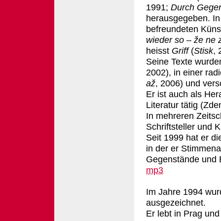
1991;
Durch Gegent
herausgegeben. In 
befreundeten Künst
wieder so
–
že ne 
heisst
Griff
(
Stisk
, 
Seine Texte wurde
2002),
in einer ra
až
, 2006)
und vers
Er ist auch als He
Literatur tätig
(Zde
In mehreren Zeitsc
Schriftsteller und K
Seit 1999 hat er di
in der er Stimmen
Gegenstände und 
mp3
Im Jahre 1994 wur
ausgezeichnet.
Er lebt in Prag un