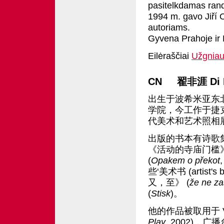
pasitelkdamas rand
1994 m. gavo Jiří 
autoriams.
Gyvena Prahoje ir
Eilėraščiai
Užgniau
CN 翟非涯 Di Fei
出生于波希米亚东北
学院，今工作于捷克北方
代美术和艺术照相
出版的书本有诗歌集
《活动的寺庙门槛》
(
Opakem o překot
些‘美术书 (artist
又，至》 (
že ne za
(
Stisk
)。
他的作品被取用于 Vi
Play
, 2002)，广