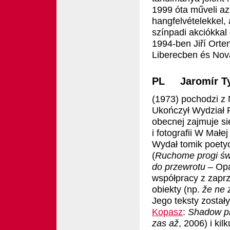
1999 óta műveli az
hangfelvételekkel, a
színpadi akciókkal 
1994-ben Jiří Orten
Liberecben és Nov
PL Jaromír Ty
(1973) pochodzi z
Ukończył Wydział F
obecnej zajmuje s
i fotografii W Małe
Wydał tomik poetyc
(
Ruchome progi św
do przewrotu
– Opa
współpracy z zaprz
obiekty (np.
že ne 
Jego teksty został
Kopasz
:
Shadow p
zas až
, 2006) i ki