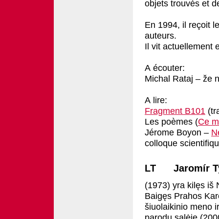
objets trouvés et
En 1994, il reçoit l
auteurs.
Il vit actuellement
A
é
couter:
Michal Rataj – že 
A lire:
Fragment B101
(tr
Les poèmes (
Ce mu
Jérome Boyon –
Né
colloque scientifiqu
LT Jaromír Typ
(1973) yra kilęs iš
Baigęs Prahos Karol
šiuolaikinio meno i
parodų salėje (2000