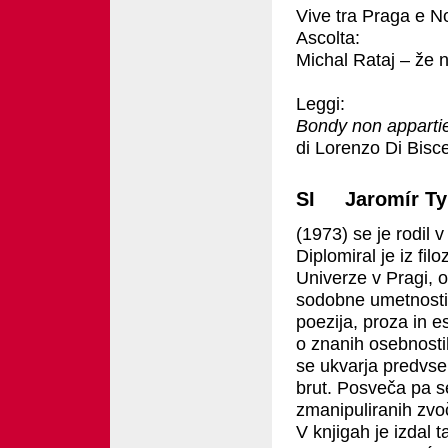
Vive tra Praga e N
Ascolta:
Michal Rataj – že 
Leggi:
Bondy non apparti
di Lorenzo Di Bisc
SI Jaromír Ty
(1973) se je rodil v
Diplomiral je iz fil
Univerze v Pragi, o
sodobne umetnosti i
poezija, proza in es
o znanih osebnostih
se ukvarja predvse
brut. Posveča pa se
zmanipuliranih zvo
V knjigah je izdal 