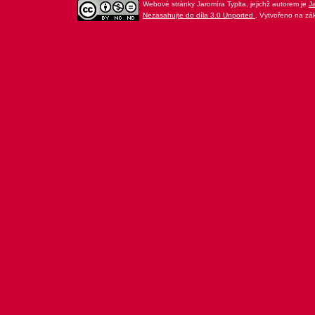
Webové stránky Jaromíra Typlta
, jejichž autorem je
Ja
Nezasahujte do díla 3.0 Unported
. Vytvořeno na zá