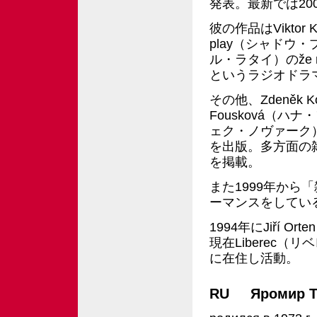
発表。最新では200
彼の作品はViktor
play（シャドウ・プ
ル・ラタイ）のže 
というラジオドラ
その他、Zdeněk 
Fousková（ハナ
ェク・ノヴァーク）
を出版。多方面の
を掲載。
また1999年か
ーマンスをしてい
1994年にJiří 
現在Liberec（
に在住し活動。
RU Яромир