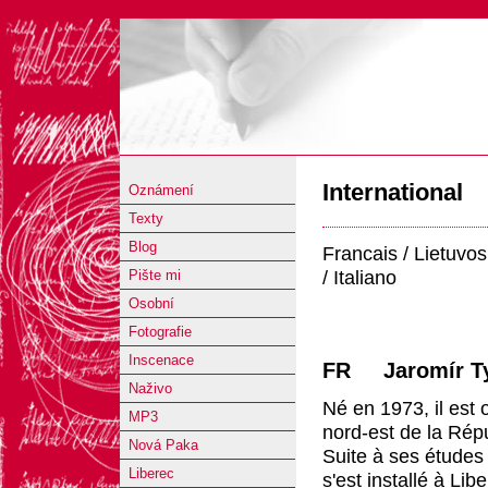
International
Oznámení
Texty
Blog
Francais /
Lietuvos
/ Italiano
Pište mi
Osobní
Fotografie
Inscenace
FR Jaromír Ty
Naživo
Né en 1973, il est 
MP3
nord-est de la Rép
Nová Paka
Suite à ses études 
Liberec
s'est installé à Lib