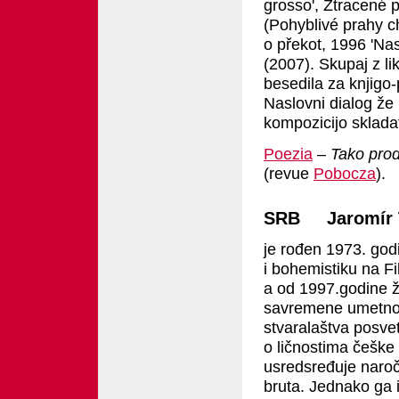
grosso', Ztracené p
(Pohyblivé prahy c
o překot, 1996 'Nas
(2007). Skupaj z l
besedila za knjigo
Naslovni dialog že
kompozicijo sklada
Poezia
–
Tako prod
(revue
Pobocza
).
SRB Jaromír T
je rođen 1973. godi
i bohemistiku na Fi
a od 1997.godine ži
savremene umetnost
stvaralaštva posveti
o ličnostima češke 
usredsređuje naroči
bruta. Jednako ga i