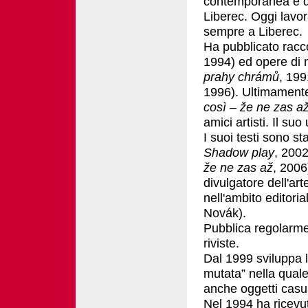
contemporanea e di 
Liberec. Oggi lavora
sempre a Liberec.
Ha pubblicato racco
1994) ed opere di n
prahy chrámů
, 19
1996). Ultimamente 
così – že ne zas a
amici artisti. Il suo 
I suoi testi sono st
Shadow play
, 2002
že ne zas až
, 2006
divulgatore dell'art
nell'ambito editor
Novák).
Pubblica regolarmen
riviste.
Dal 1999 sviluppa l
mutata” nella quale
anche oggetti casua
Nel 1994 ha ricevuto