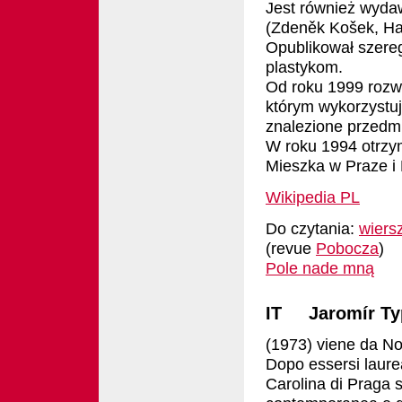
Jest również wydawc
(Zdeněk Košek, Ha
Opublikował szereg
plastykom.
Od roku 1999 rozw
którym wykorzystuj
znalezione przedmi
W roku 1994 otrzy
Mieszka w Praze i
Wikipedia PL
Do czytania:
wiers
(revue
Pobocza
)
Pole nade mną
IT Jaromír Ty
(1973) viene da No
Dopo essersi laurea
Carolina di Praga s